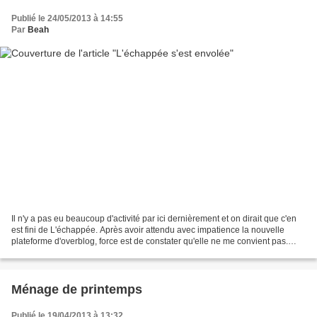
Publié le 24/05/2013 à 14:55
Par
Beah
Il n'y a pas eu beaucoup d'activité par ici dernièrement et on dirait que c'en
est fini de L'échappée. Après avoir attendu avec impatience la nouvelle
plateforme d'overblog, force est de constater qu'elle ne me convient pas.
J'aurais pu changer de plateforme,...
Ménage de printemps
Publié le 19/04/2013 à 13:32