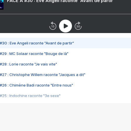
FACE A #30 : Eve Angeli raconte "Avant de partir"
#30 : Eve Angeli raconte "Avant de partir"
#29 : MC Solaar raconte "Bouge de là"
28 : Lorie raconte "Je vais vite"
#27 : Christophe Willem raconte "Jacques a dit"
#26 : Chimène Badi raconte "Entre nous"
#25 : Indochine raconte "3e sexe"
#24 : Zaho raconte "C'est chelou"
#23 : Patrick Bruel raconte "Au café des délices"
#22 : Kyo raconte "Le chemin"