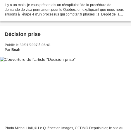
Il y a un mois, je vous présentais un récapitulatif de la procédure de
demande de visa permanent pour le Québec, en expliquant que nous nous
situions à l'étape 4 d'un processus qui comptait 9 phases : 1. Dépôt de la
DCS (Demande de Certificat de Sélection).2....
Décision prise
Publié le 30/01/2007 à 06:41
Par
Beah
Photo Michel Hall, © Le Québec en images, CCDMD Depuis hier, le site du