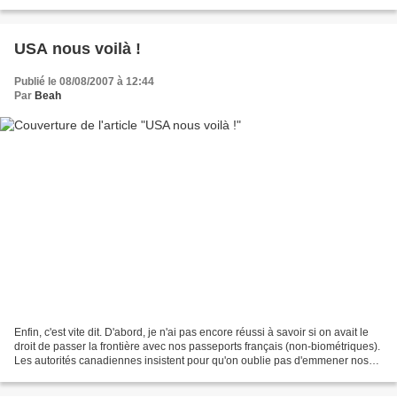
j'espère, ne durera...
USA nous voilà !
Publié le 08/08/2007 à 12:44
Par
Beah
Enfin, c'est vite dit. D'abord, je n'ai pas encore réussi à savoir si on avait le
droit de passer la frontière avec nos passeports français (non-biométriques).
Les autorités canadiennes insistent pour qu'on oublie pas d'emmener nos
cartes de résidents...