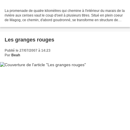
La promenade de quatre kilomètres qui chemine à l'intérieur du marais de la
rivière aux cerises vaut le coup d'oeil à plusieurs titres. Situé en plein coeur
de Magog, ce chemin, d'abord goudronné, se transforme en structure de
bois dès qu'on atteint le...
Les granges rouges
Publié le 27/07/2007 à 14:23
Par
Beah