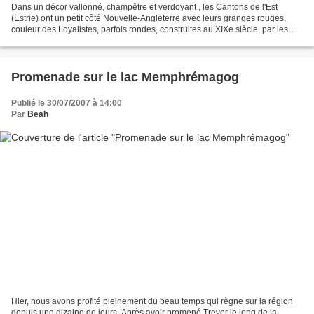
Dans un décor vallonné, champêtre et verdoyant , les Cantons de l'Est
(Estrie) ont un petit côté Nouvelle-Angleterre avec leurs granges rouges,
couleur des Loyalistes, parfois rondes, construites au XIXe siècle, par les
Shakers. Circulaires, ces granges...
Promenade sur le lac Memphrémagog
Publié le 30/07/2007 à 14:00
Par
Beah
Hier, nous avons profité pleinement du beau temps qui règne sur la région
depuis une dizaine de jours. Après avoir promené Trevor le long de la